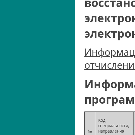
восстан
электро
электро
Информаци
отчислени
Информа
програ
Код
специальности,
№
направления