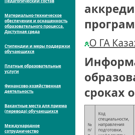
Педагогический состав
аккреди
Материально-техническое
програм
обеспечение и оснащенность
образовательного процесса.
Доступная среда
О ГА Каз
Стипендии и меры поддержки
обучающихся
Информа
Платные образовательные
услуги
образов
Финансово-хозяйственная
сроках 
деятельность
Вакантные места для приема
(перевода) обучающихся
Код
специальности,
№
направления
Международное
п/
подготовки,
сотрудничество