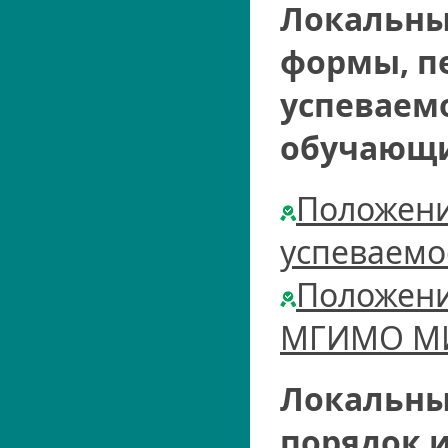
Локальны
формы, п
успеваем
обучающ
Положени
успеваем
Положени
МГИМО МИ
Локальны
порядок и