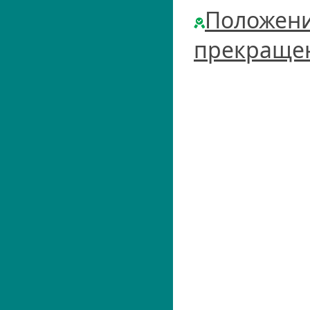
Положени
прекраще