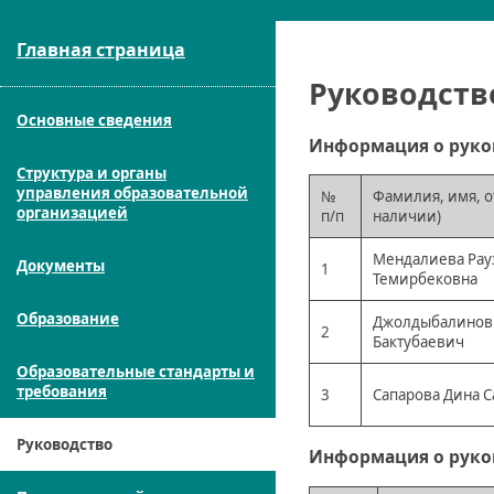
Главная страница
Руководств
Основные сведения
Информация о руко
Структура и органы
управления образовательной
№
Фамилия, имя, о
организацией
п/п
наличии)
Мендалиева Рау
Документы
1
Темирбековна
Образование
Джолдыбалинов 
2
Бактубаевич
Образовательные стандарты и
требования
3
Сапарова Дина 
Руководство
Информация о руко