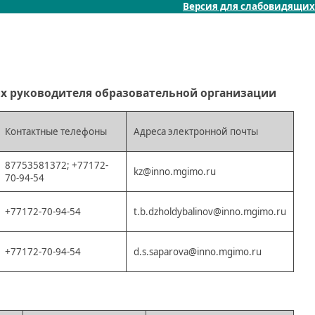
Версия для слабовидящих
х руководителя образовательной организации
Контактные телефоны
Адреса электронной почты
87753581372; +77172-
kz@inno.mgimo.ru
70-94-54
+77172-70-94-54
t.b.dzholdybalinov@inno.mgimo.ru
+77172-70-94-54
d.s.saparova@inno.mgimo.ru